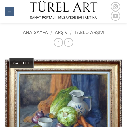
İçeriğe
atla
ANA SAYFA
/
ARŞİV
/
TABLO ARŞIVI