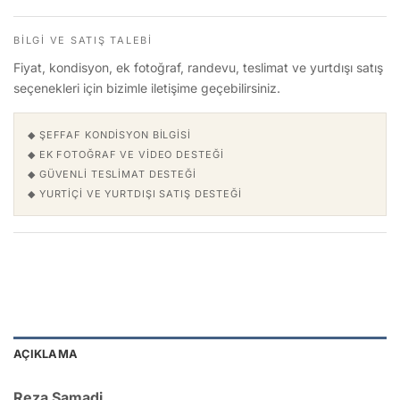
BILGI VE SATIŞ TALEBI
Fiyat, kondisyon, ek fotoğraf, randevu, teslimat ve yurtdışı satış
seçenekleri için bizimle iletişime geçebilirsiniz.
◆ ŞEFFAF KONDISYON BILGISI
◆ EK FOTOĞRAF VE VIDEO DESTEĞI
◆ GÜVENLI TESLIMAT DESTEĞI
◆ YURTIÇI VE YURTDIŞI SATIŞ DESTEĞI
AÇIKLAMA
Reza Samadi