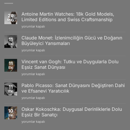
Antoine Martin Watches: 18k Gold Models,
29
Limited Editions and Swiss Craftsmanship
May
Antoine
yorumlar kapalı
Martin
Watches:
Claude Monet: İzlenimciliğin Gücü ve Doğanın
11
18k
Büyüleyici Yansımaları
Eki
Gold
Claude
yorumlar kapalı
Models,
Monet:
Limited
İzlenimciliğin
Editions
Vincent van Gogh: Tutku ve Duygularla Dolu
11
Gücü
and
Eşsiz Sanat Dünyası
Eki
ve
Swiss
Vincent
yorumlar kapalı
Doğanın
Craftsmanship
van
Büyüleyici
için
Gogh:
Yansımaları
Pablo Picasso: Sanat Dünyasını Değiştiren Dahi
11
Tutku
için
ve Efsanevi Yaratıcılık
Eki
ve
Pablo
yorumlar kapalı
Duygularla
Picasso:
Dolu
Sanat
Eşsiz
Oskar Kokoschka: Duygusal Derinliklerle Dolu
10
Dünyasını
Sanat
Eşsiz Bir Sanatçı
Eki
Değiştiren
Dünyası
Oskar
yorumlar kapalı
Dahi
için
Kokoschka:
ve