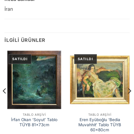
İran
İLGILI ÜRÜNLER
TABLO ARŞIVI
TABLO ARŞIVI
İrfan Okan ‘Soyut’ Tablo
Eren Eyüboğlu ‘Bedia
TÜYB 81x73cm
Muvahhit’ Tablo TÜYB
60x80cm