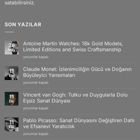
satabilirsiniz.
SON YAZILAR
Antoine Martin Watches: 18k Gold Models,
29
Limited Editions and Swiss Craftsmanship
May
Antoine
yorumlar kapalı
Martin
Watches:
Claude Monet: İzlenimciliğin Gücü ve Doğanın
11
18k
Büyüleyici Yansımaları
Eki
Gold
Claude
yorumlar kapalı
Models,
Monet:
Limited
İzlenimciliğin
Editions
Vincent van Gogh: Tutku ve Duygularla Dolu
11
Gücü
and
Eşsiz Sanat Dünyası
Eki
ve
Swiss
Vincent
yorumlar kapalı
Doğanın
Craftsmanship
van
Büyüleyici
için
Gogh:
Yansımaları
Pablo Picasso: Sanat Dünyasını Değiştiren Dahi
11
Tutku
için
ve Efsanevi Yaratıcılık
Eki
ve
Pablo
yorumlar kapalı
Duygularla
Picasso:
Dolu