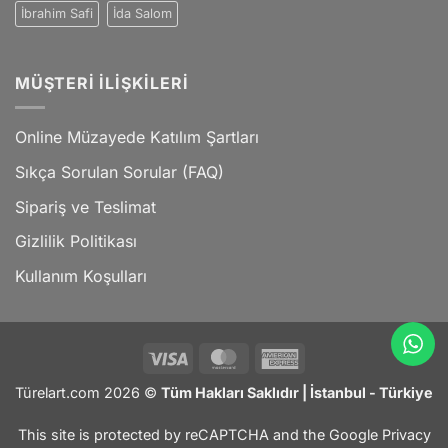
İbrahim Safi
İda Salom
MÜŞTERI İLIŞKILERI
Online Müzayede Katılım Şartları
Sıkça Sorulan Sorular (FAQ)
Sipariş ve Teslimat
Gizlilik Politikası
Kullanım Koşulları
Visa
MasterCard
American
Express
Türelart.com 2026 ©
Tüm Hakları Saklıdır | İstanbul - Türkiye
This site is protected by reCAPTCHA and the Google
Privacy