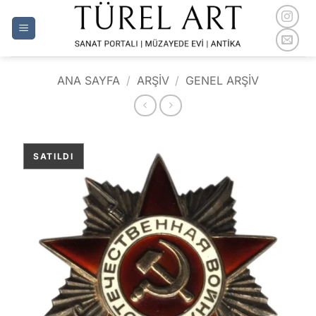
İçeriğe
atla
ANA SAYFA
/
ARŞİV
/
GENEL ARŞIV