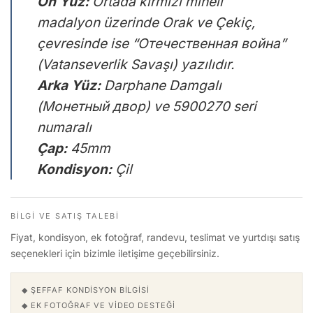
Ön Yüz:
Ortada kırmızı mineli
madalyon üzerinde Orak ve Çekiç,
çevresinde ise “Отечественная война”
(Vatanseverlik Savaşı) yazılıdır.
Arka Yüz:
Darphane Damgalı
(Монетный двор) ve 5900270 seri
numaralı
Çap:
45mm
Kondisyon:
Çil
BILGI VE SATIŞ TALEBI
Fiyat, kondisyon, ek fotoğraf, randevu, teslimat ve yurtdışı satış
seçenekleri için bizimle iletişime geçebilirsiniz.
◆ ŞEFFAF KONDISYON BILGISI
◆ EK FOTOĞRAF VE VIDEO DESTEĞI