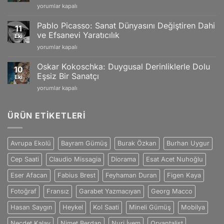
Vincent
yorumlar kapalı
Doğanın
Craftsmanship
van
Büyüleyici
için
Gogh:
Yansımaları
Pablo Picasso: Sanat Dünyasını Değiştiren Dahi
11
Tutku
için
ve Efsanevi Yaratıcılık
Eki
ve
Pablo
yorumlar kapalı
Duygularla
Picasso:
Dolu
Sanat
Eşsiz
Oskar Kokoschka: Duygusal Derinliklerle Dolu
10
Dünyasını
Sanat
Eşsiz Bir Sanatçı
Eki
Değiştiren
Dünyası
Oskar
yorumlar kapalı
Dahi
için
Kokoschka:
ve
Duygusal
Efsanevi
Derinliklerle
ÜRÜN ETIKETLERI
Yaratıcılık
Dolu
için
Eşsiz
Bir
Avrupa Ekolü
Bayram Gümüş
Burak Özkan
Burhan Uygur
Sanatçı
için
Cep Saati
Claudio Missagia
Diorama
Esat Acet Nuhoğlu
Eser Afacan
Fabius Brest
Feyhaman Duran
Figen Kaya
Fotoğraf
Fransız
Garabet Yazmacıyan
Georg Macco
Hasan Saygın
Heykel
Kol Saati
Mineli Gümüş
Mobilya
Necdet Kalay
Nimet Berdan
Nuri İyem
Oryantalist