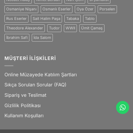
Osmaniye Nişanı
Osmanlı Eserler
Oya Özer
Porselen
Rus Eserler
Sait Halim Paşa
Tabaka
Tablo
Theodore Alexander
Tudor
WWII
Ümit Çamaş
İbrahim Safi
İda Salom
MÜŞTERI İLIŞKILERI
Online Müzayede Katılım Şartları
Sıkça Sorulan Sorular (FAQ)
Sipariş ve Teslimat
Gizlilik Politikası
Kullanım Koşulları