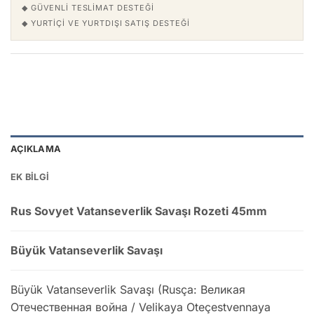
◆ GÜVENLI TESLIMAT DESTEĞI
◆ YURTIÇI VE YURTDIŞI SATIŞ DESTEĞI
AÇIKLAMA
EK BILGI
Rus Sovyet Vatanseverlik Savaşı Rozeti 45mm
Büyük Vatanseverlik Savaşı
Büyük Vatanseverlik Savaşı (Rusça: Великая
Отечественная война / Velikaya Oteçestvennaya