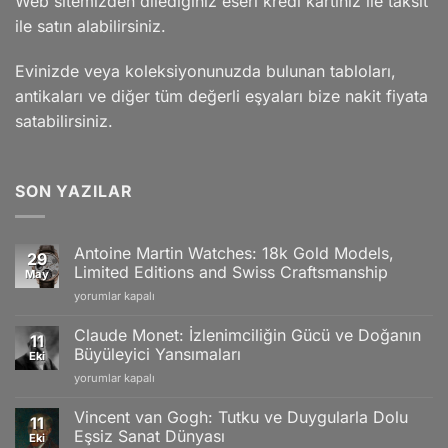
Web sitemizden dilediğiniz eseri kredi kartınız ile taksit
ile satın alabilirsiniz.
Evinizde veya koleksiyonunuzda bulunan tabloları,
antikaları ve diğer tüm değerli eşyaları bize nakit fiyata
satabilirsiniz.
SON YAZILAR
Antoine Martin Watches: 18k Gold Models,
29
Limited Editions and Swiss Craftsmanship
May
Antoine
yorumlar kapalı
Martin
Watches:
Claude Monet: İzlenimciliğin Gücü ve Doğanın
11
18k
Büyüleyici Yansımaları
Eki
Gold
Claude
yorumlar kapalı
Models,
Monet:
Limited
İzlenimciliğin
Editions
Vincent van Gogh: Tutku ve Duygularla Dolu
11
Gücü
and
Eşsiz Sanat Dünyası
Eki
ve
Swiss