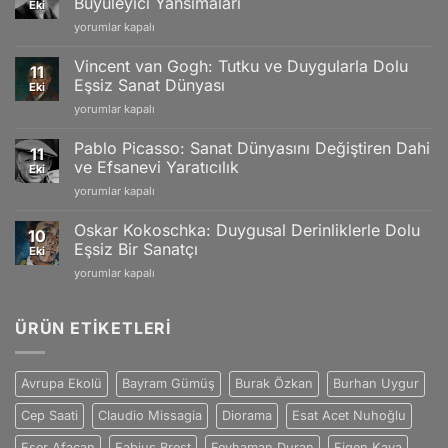
Büyüleyici Yansımaları
Eki
Gold
Claude
yorumlar kapalı
Models,
Monet:
Limited
İzlenimciliğin
Editions
Vincent van Gogh: Tutku ve Duygularla Dolu
11
Gücü
and
Eşsiz Sanat Dünyası
Eki
ve
Swiss
Vincent
yorumlar kapalı
Doğanın
Craftsmanship
van
Büyüleyici
için
Gogh:
Yansımaları
Pablo Picasso: Sanat Dünyasını Değiştiren Dahi
11
Tutku
için
ve Efsanevi Yaratıcılık
Eki
ve
Pablo
yorumlar kapalı
Duygularla
Picasso:
Dolu
Sanat
Eşsiz
Oskar Kokoschka: Duygusal Derinliklerle Dolu
10
Dünyasını
Sanat
Eşsiz Bir Sanatçı
Eki
Değiştiren
Dünyası
Oskar
yorumlar kapalı
Dahi
için
Kokoschka:
ve
Duygusal
Efsanevi
Derinliklerle
ÜRÜN ETIKETLERI
Yaratıcılık
Dolu
için
Eşsiz
Bir
Avrupa Ekolü
Bayram Gümüş
Burak Özkan
Burhan Uygur
Sanatçı
için
Cep Saati
Claudio Missagia
Diorama
Esat Acet Nuhoğlu
Eser Afacan
Fabius Brest
Feyhaman Duran
Figen Kaya