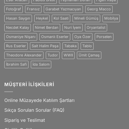
Fotoğraf
Fransız
Garabet Yazmacıyan
Georg Macco
Hasan Saygın
Heykel
Kol Saati
Mineli Gümüş
Mobilya
Necdet Kalay
Nimet Berdan
Nuri İyem
Oryantalist
Osmaniye Nişanı
Osmanlı Eserler
Oya Özer
Porselen
Rus Eserler
Sait Halim Paşa
Tabaka
Tablo
Theodore Alexander
Tudor
WWII
Ümit Çamaş
İbrahim Safi
İda Salom
MÜŞTERI İLIŞKILERI
Online Müzayede Katılım Şartları
Sıkça Sorulan Sorular (FAQ)
Sipariş ve Teslimat