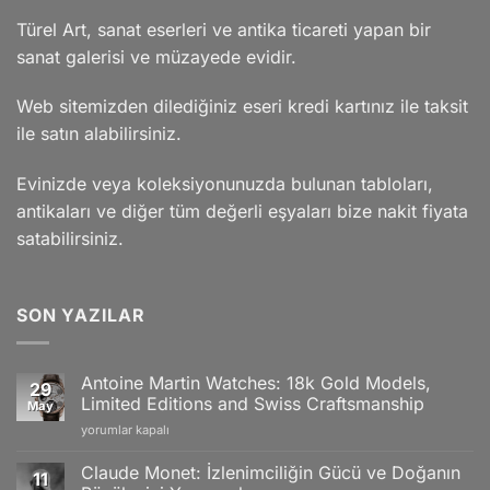
Türel Art, sanat eserleri ve antika ticareti yapan bir
sanat galerisi ve müzayede evidir.
Web sitemizden dilediğiniz eseri kredi kartınız ile taksit
ile satın alabilirsiniz.
Evinizde veya koleksiyonunuzda bulunan tabloları,
antikaları ve diğer tüm değerli eşyaları bize nakit fiyata
satabilirsiniz.
SON YAZILAR
Antoine Martin Watches: 18k Gold Models,
29
Limited Editions and Swiss Craftsmanship
May
Antoine
yorumlar kapalı
Martin
Watches:
Claude Monet: İzlenimciliğin Gücü ve Doğanın
11
18k