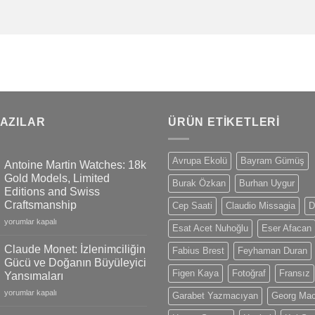
YAZILAR
ÜRÜN ETIKETLERI
Avrupa Ekolü
Bayram Gümüş
Antoine Martin Watches: 18k
Gold Models, Limited
Burak Özkan
Burhan Uygur
Editions and Swiss
Craftsmanship
Cep Saati
Claudio Missagia
D
Antoine
yorumlar kapalı
Esat Acet Nuhoğlu
Eser Afacan
Martin
Watches:
Claude Monet: İzlenimciliğin
Fabius Brest
Feyhaman Duran
18k
Gücü ve Doğanın Büyüleyici
Gold
Figen Kaya
Fotoğraf
Fransız
Yansımaları
Models,
Claude
Limited
yorumlar kapalı
Garabet Yazmacıyan
Georg Ma
Monet:
Editions