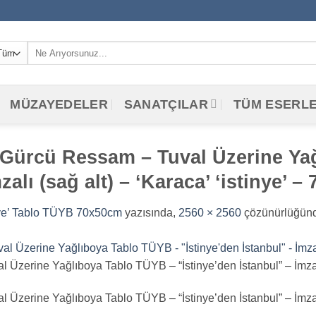
Ara:
MÜZAYEDELER
SANATÇILAR
TÜM ESERL
Gürcü Ressam – Tuval Üzerine Ya
alı (sağ alt) – ‘Karaca’ ‘istinye’ –
ye’ Tablo TÜYB 70x50cm
yazısında,
2560 × 2560
çözünürlüğünd
rine Yağlıboya Tablo TÜYB – “İstinye’den İstanbul” – İmzalı (s
rine Yağlıboya Tablo TÜYB – “İstinye’den İstanbul” – İmzalı (s