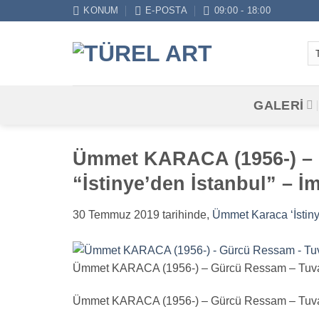
İçeriğe
KONUM
E-POSTA
09:00 - 18:00
atla
GALERİ
Ümmet KARACA (1956-) – 
“İstinye’den İstanbul” – İmz
30 Temmuz 2019
tarihinde,
Ümmet Karaca ‘İstin
Ümmet KARACA (1956-) – Gürcü Ressam – Tuval Üze
Ümmet KARACA (1956-) – Gürcü Ressam – Tuval Üze