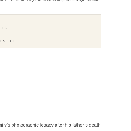
TEĞI
DESTEĞI
y’s photographic legacy after his father’s death