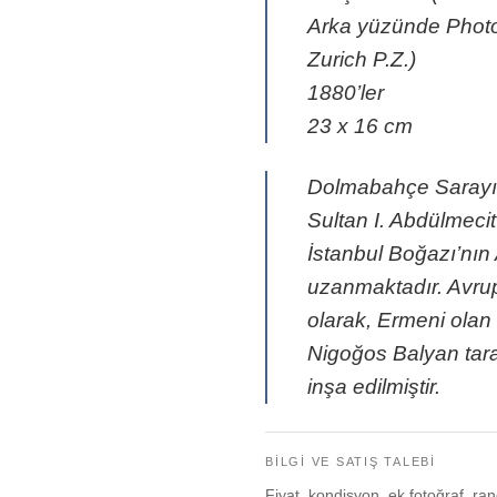
Arka yüzünde Photo
Zurich P.Z.)
1880’ler
23 x 16 cm
Dolmabahçe Sarayı
Sultan I. Abdülmecit
İstanbul Boğazı’nın
uzanmaktadır. Avrup
olarak, Ermeni olan
Nigoğos Balyan tara
inşa edilmiştir.
BILGI VE SATIŞ TALEBI
Fiyat, kondisyon, ek fotoğraf, ran