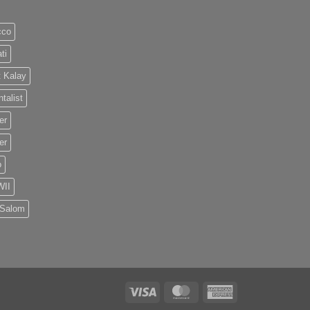
cco
ti
 Kalay
talist
er
er
o
II
 Salom
Visa
MasterCard
American
Express