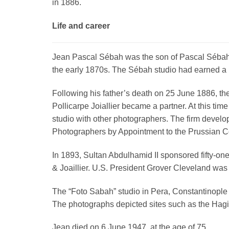
in 1886.
Life and career
Jean Pascal Sébah was the son of Pascal Sébah 
the early 1870s. The Sébah studio had earned a re
Following his father’s death on 25 June 1886, the 
Pollicarpe Joiallier became a partner. At this t
studio with other photographers. The firm develo
Photographers by Appointment to the Prussian C
In 1893, Sultan Abdulhamid II sponsored fifty-o
& Joaillier. U.S. President Grover Cleveland was o
The “Foto Sabah” studio in Pera, Constantinople 
The photographs depicted sites such as the Hagi
Jean died on 6 June 1947, at the age of 75.