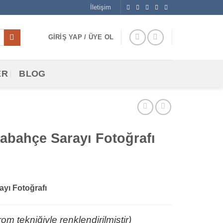
İletişim
GIRIŞ YAP / ÜYE OL
ER
BLOG
bahçe Sarayı Fotoğrafı
yı Fotoğrafı
m tekniğiyle renklendirilmiştir)