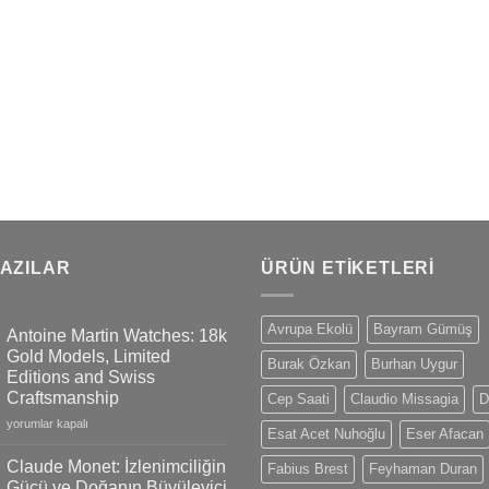
YAZILAR
ÜRÜN ETIKETLERI
Avrupa Ekolü
Bayram Gümüş
Antoine Martin Watches: 18k
Gold Models, Limited
Burak Özkan
Burhan Uygur
Editions and Swiss
Craftsmanship
Cep Saati
Claudio Missagia
D
Antoine
yorumlar kapalı
Esat Acet Nuhoğlu
Eser Afacan
Martin
Watches:
Claude Monet: İzlenimciliğin
Fabius Brest
Feyhaman Duran
18k
Gücü ve Doğanın Büyüleyici