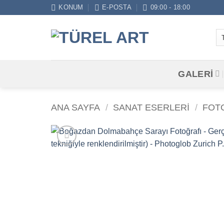
İçeriğe
KONUM
E-POSTA
09:00 - 18:00
atla
GALERİ
ANA SAYFA
/
SANAT ESERLERI
/
FOT