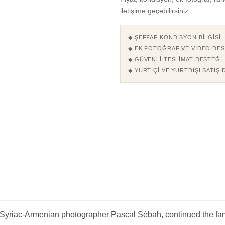
iletişime geçebilirsiniz.
◆ ŞEFFAF KONDISYON BILGISI
◆ EK FOTOĞRAF VE VIDEO DES
◆ GÜVENLI TESLIMAT DESTEĞI
◆ YURTIÇI VE YURTDIŞI SATIŞ 
yriac-Armenian photographer Pascal Sébah, continued the famil