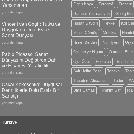
Gold
Figen Kaya
Fotoğraf
Fransız
Yansımaları
Models,
Claude
Limited
yorumlar kapalı
Garabet Yazmacıyan
Georg Ma
Monet:
Editions
İzlenimciliğin
and
Hasan Saygın
Heykel
Kol Saa
Vincent van Gogh: Tutku ve
Gücü
Swiss
Duygularla Dolu Eşsiz
ve
Mineli Gümüş
Mobilya
Necdet
Craftsmanship
Sanat Dünyası
Doğanın
için
Nimet Berdan
Nuri İyem
Oryan
Vincent
Büyüleyici
yorumlar kapalı
van
Yansımaları
Osmaniye Nişanı
Osmanlı Eserl
Gogh:
için
Pablo Picasso: Sanat
Tutku
Dünyasını Değiştiren Dahi
Oya Özer
Porselen
Rus Eserl
ve
ve Efsanevi Yaratıcılık
Duygularla
Sait Halim Paşa
Tabaka
Tabl
Pablo
Dolu
yorumlar kapalı
Picasso:
Eşsiz
Theodore Alexander
Tudor
WW
Sanat
Sanat
Oskar Kokoschka: Duygusal
Dünyasını
Dünyası
Derinliklerle Dolu Eşsiz Bir
Ümit Çamaş
İbrahim Safi
İda
Değiştiren
için
Sanatçı
Dahi
Oskar
ve
yorumlar kapalı
Kokoschka:
Efsanevi
Duygusal
Yaratıcılık
Derinliklerle
için
- Türkiye
Dolu
Eşsiz
Bir