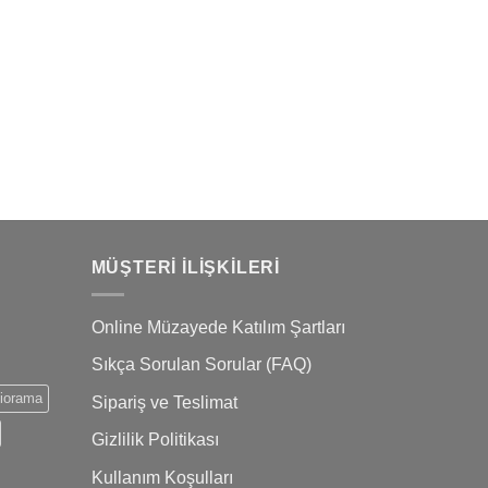
Sebah
Sarayb
MÜŞTERI İLIŞKILERI
Online Müzayede Katılım Şartları
Sıkça Sorulan Sorular (FAQ)
iorama
Sipariş ve Teslimat
Gizlilik Politikası
Kullanım Koşulları