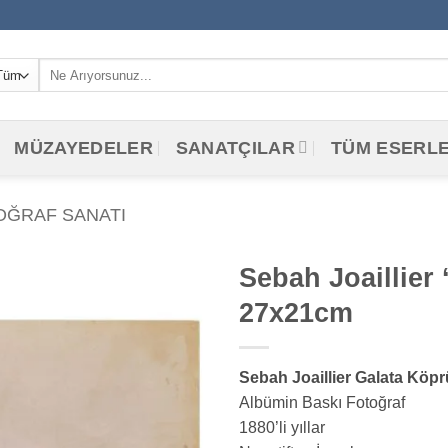
Ara:
MÜZAYEDELER
SANATÇILAR
TÜM ESERL
OĞRAF SANATI
Sebah Joaillier
27x21cm
Sebah Joaillier Galata Köpr
Albümin Baskı Fotoğraf
1880’li yıllar