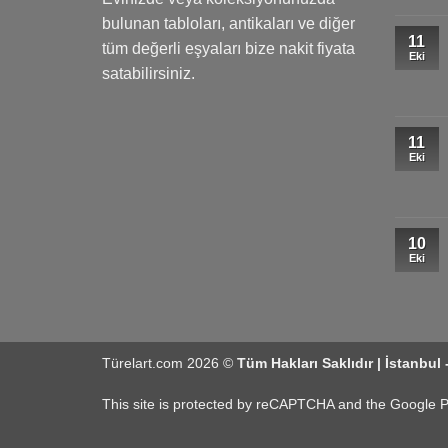
bulunan tabloları, antikaları ve diğer
11
tüm değerli eşyaları bize nakit fiyata
Eki
satabilirsiniz.
11
Eki
10
Eki
Türelart.com 2026 ©
Tüm Hakları Saklıdır | İstanbul 
This site is protected by reCAPTCHA and the Google
P