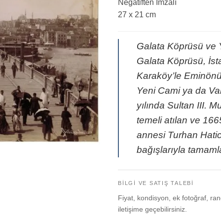
Negatiften İmzalı
27 x 21 cm
Galata Köprüsü ve 
Galata Köprüsü, İst
Karaköy’le Eminönü’
Yeni Cami ya da Val
yılında Sultan III. M
temeli atılan ve 16
annesi Turhan Hatic
bağışlarıyla tamaml
BILGI VE SATIŞ TALEBI
Fiyat, kondisyon, ek fotoğraf, ran
iletişime geçebilirsiniz.