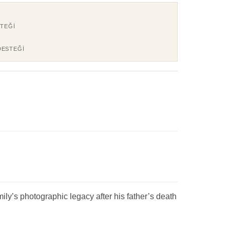
TEĞI
DESTEĞI
y’s photographic legacy after his father’s death