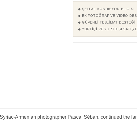
◆ ŞEFFAF KONDISYON BILGISI
◆ EK FOTOĞRAF VE VIDEO DES
◆ GÜVENLI TESLIMAT DESTEĞI
◆ YURTIÇI VE YURTDIŞI SATIŞ 
yriac-Armenian photographer Pascal Sébah, continued the famil