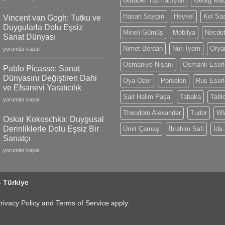
Garabet Yazmacıyan
Georg Ma
Monet:
Editions
İzlenimciliğin
and
Hasan Saygın
Heykel
Kol Saa
Vincent van Gogh: Tutku ve
Gücü
Swiss
Duygularla Dolu Eşsiz
ve
Mineli Gümüş
Mobilya
Necdet
Craftsmanship
Sanat Dünyası
Doğanın
için
Nimet Berdan
Nuri İyem
Oryan
Vincent
Büyüleyici
yorumlar kapalı
van
Yansımaları
Osmaniye Nişanı
Osmanlı Eserl
Gogh:
için
Pablo Picasso: Sanat
Tutku
Dünyasını Değiştiren Dahi
Oya Özer
Porselen
Rus Eserl
ve
ve Efsanevi Yaratıcılık
Duygularla
Sait Halim Paşa
Tabaka
Tabl
Pablo
Dolu
yorumlar kapalı
Picasso:
Eşsiz
Theodore Alexander
Tudor
WW
Sanat
Sanat
Oskar Kokoschka: Duygusal
Dünyasını
Dünyası
Derinliklerle Dolu Eşsiz Bir
Ümit Çamaş
İbrahim Safi
İda
Değiştiren
için
Sanatçı
Dahi
Oskar
ve
yorumlar kapalı
Kokoschka:
Efsanevi
Duygusal
Yaratıcılık
Derinliklerle
için
- Türkiye
Dolu
Eşsiz
Bir
rivacy Policy
and
Terms of Service
apply.
Sanatçı
için