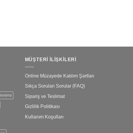
Atatürk
MÜŞTERI İLIŞKILERI
Online Müzayede Katılım Şartları
Sıkça Sorulan Sorular (FAQ)
iorama
Sipariş ve Teslimat
Gizlilik Politikası
Kullanım Koşulları