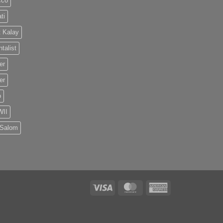
cco
ti
 Kalay
talist
er
er
o
II
 Salom
Visa
MasterCard
American
Express