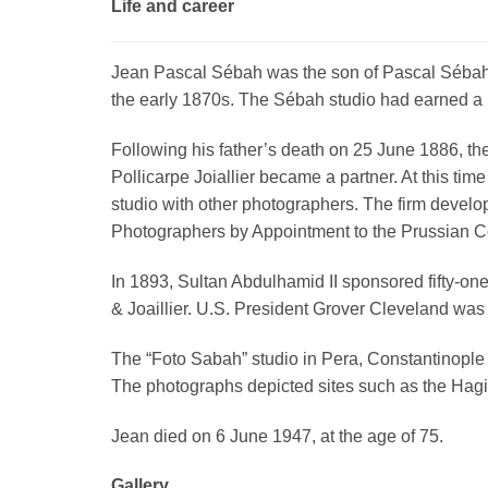
Life and career
Jean Pascal Sébah was the son of Pascal Sébah 
the early 1870s. The Sébah studio had earned a re
Following his father’s death on 25 June 1886, the 
Pollicarpe Joiallier became a partner. At this t
studio with other photographers. The firm develo
Photographers by Appointment to the Prussian C
In 1893, Sultan Abdulhamid II sponsored fifty-o
& Joaillier. U.S. President Grover Cleveland was o
The “Foto Sabah” studio in Pera, Constantinople 
The photographs depicted sites such as the Hagi
Jean died on 6 June 1947, at the age of 75.
Gallery