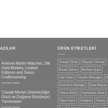
YAZILAR
ÜRÜN ETIKETLERI
Avrupa Ekolü
Bayram Gümüş
Antoine Martin Watches: 18k
Gold Models, Limited
Burak Özkan
Burhan Uygur
Editions and Swiss
Craftsmanship
Cep Saati
Claudio Missagia
D
Antoine
yorumlar kapalı
Esat Acet Nuhoğlu
Eser Afacan
Martin
Watches:
Claude Monet: İzlenimciliğin
Fabius Brest
Feyhaman Duran
18k
Gücü ve Doğanın Büyüleyici
Gold
Figen Kaya
Fotoğraf
Fransız
Yansımaları
Models,
Claude
Limited
yorumlar kapalı