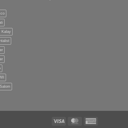
cco
ti
 Kalay
talist
er
er
o
II
 Salom
Visa
MasterCard
American
Express