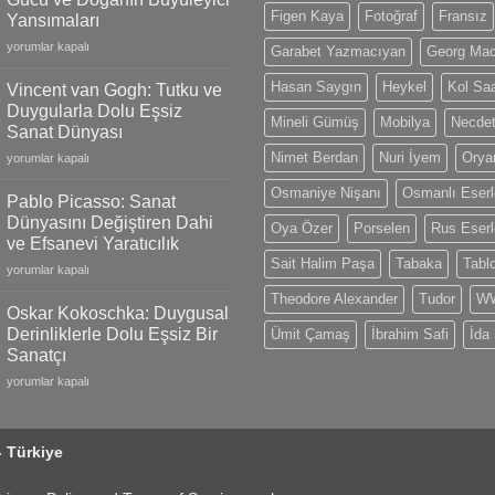
Gold
Figen Kaya
Fotoğraf
Fransız
Yansımaları
Models,
Claude
Limited
yorumlar kapalı
Garabet Yazmacıyan
Georg Ma
Monet:
Editions
İzlenimciliğin
and
Hasan Saygın
Heykel
Kol Saa
Vincent van Gogh: Tutku ve
Gücü
Swiss
Duygularla Dolu Eşsiz
ve
Mineli Gümüş
Mobilya
Necdet
Craftsmanship
Sanat Dünyası
Doğanın
için
Nimet Berdan
Nuri İyem
Oryan
Vincent
Büyüleyici
yorumlar kapalı
van
Yansımaları
Osmaniye Nişanı
Osmanlı Eserl
Gogh:
için
Pablo Picasso: Sanat
Tutku
Dünyasını Değiştiren Dahi
Oya Özer
Porselen
Rus Eserl
ve
ve Efsanevi Yaratıcılık
Duygularla
Sait Halim Paşa
Tabaka
Tabl
Pablo
Dolu
yorumlar kapalı
Picasso:
Eşsiz
Theodore Alexander
Tudor
WW
Sanat
Sanat
Oskar Kokoschka: Duygusal
Dünyasını
Dünyası
Derinliklerle Dolu Eşsiz Bir
Ümit Çamaş
İbrahim Safi
İda
Değiştiren
için
Sanatçı
Dahi
Oskar
ve
yorumlar kapalı
Kokoschka:
Efsanevi
Duygusal
Yaratıcılık
Derinliklerle
için
- Türkiye
Dolu
Eşsiz
Bir