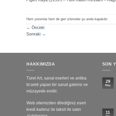
Hem yorumlar hem de geri izlemeler şu anda kapalıdır.
←
Önceki
Sonraki
→
HAKKIMIZDA
SON 
Türel Art, sanat eserleri ve antika
29
ticareti yapan bir sanat galerisi ve
May
müzayede evidir.
Web sitemizden dilediğiniz eseri
kredi kartınız ile taksit ile satın
11
alabilirsiniz.