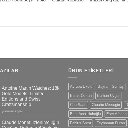
YAZILAR
ÜRÜN ETIKETLERI
Avrupa Ekolü
Bayram Gümüş
Antoine Martin Watches: 18k
Gold Models, Limited
Burak Özkan
Burhan Uygur
Editions and Swiss
Craftsmanship
Cep Saati
Claudio Missagia
D
Antoine
yorumlar kapalı
Esat Acet Nuhoğlu
Eser Afacan
Martin
Watches:
Claude Monet: İzlenimciliğin
Fabius Brest
Feyhaman Duran
18k
Gücü ve Doğanın Büyüleyici