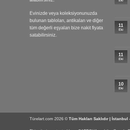
Eki
Evinizde veya koleksiyonunuzda
bulunan tabloları, antikaları ve diğer
11
tüm değerli eşyaları bize nakit fiyata
Eki
satabilirsiniz.
11
Eki
10
Eki
Türelart.com 2026 ©
Tüm Hakları Saklıdır | İstanbul 