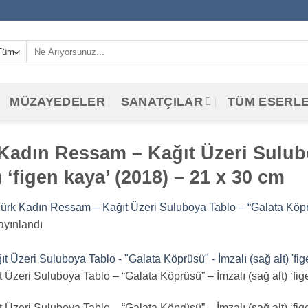
Ara:
MÜZAYEDELER
SANATÇILAR
TÜM ESERL
 Kadın Ressam – Kağıt Üzeri Sulub
 ‘figen kaya’ (2018) – 21 x 30 cm
ürk Kadın Ressam – Kağıt Üzeri Suluboya Tablo – “Galata Köprüsü
yınlandı
zeri Suluboya Tablo – “Galata Köprüsü” – İmzalı (sağ alt) ‘fig
zeri Suluboya Tablo – “Galata Köprüsü” – İmzalı (sağ alt) ‘fig