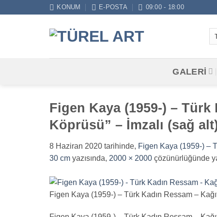
İçeriğe
KONUM
E-POSTA
09:00 - 18:00
atla
GALERİ
Figen Kaya (1959-) – Türk
Köprüsü” – İmzalı (sağ alt)
8 Haziran 2020
tarihinde,
Figen Kaya (1959-) – T
30 cm
yazısında,
2000 × 2000
çözünürlüğünde ya
Figen Kaya (1959-) – Türk Kadın Ressam – Kağıt Ü
Figen Kaya (1959-) – Türk Kadın Ressam – Kağıt Ü