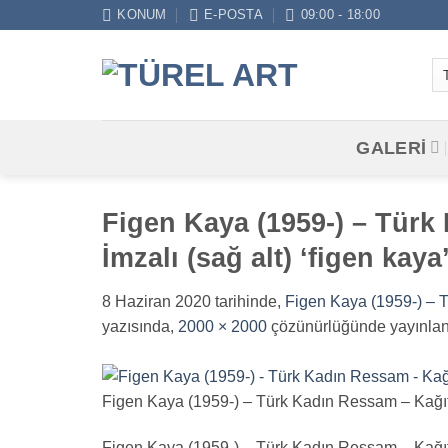
İçeriğe
KONUM
E-POSTA
09:00 - 18:00
atla
GALERİ
Figen Kaya (1959-) – Türk
İmzalı (sağ alt) ‘figen kaya
8 Haziran 2020
tarihinde,
Figen Kaya (1959-) – T
yazısında,
2000 × 2000
çözünürlüğünde yayınlan
Figen Kaya (1959-) – Türk Kadın Ressam – Kağıt Ü
Figen Kaya (1959-) – Türk Kadın Ressam – Kağıt Ü