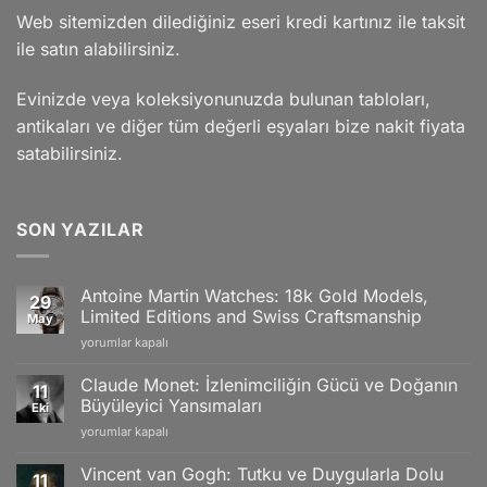
Web sitemizden dilediğiniz eseri kredi kartınız ile taksit
ile satın alabilirsiniz.
Evinizde veya koleksiyonunuzda bulunan tabloları,
antikaları ve diğer tüm değerli eşyaları bize nakit fiyata
satabilirsiniz.
SON YAZILAR
Antoine Martin Watches: 18k Gold Models,
29
Limited Editions and Swiss Craftsmanship
May
Antoine
yorumlar kapalı
Martin
Watches:
Claude Monet: İzlenimciliğin Gücü ve Doğanın
11
18k
Büyüleyici Yansımaları
Eki
Gold
Claude
yorumlar kapalı
Models,
Monet:
Limited
İzlenimciliğin
Editions
Vincent van Gogh: Tutku ve Duygularla Dolu
11
Gücü