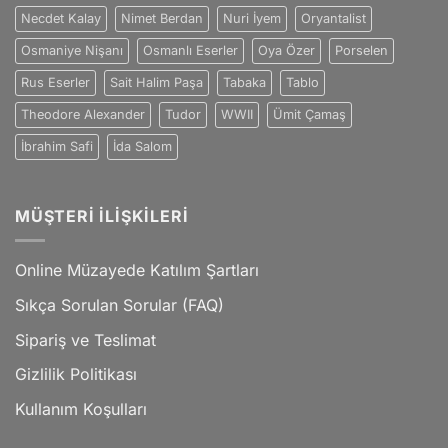
Necdet Kalay
Nimet Berdan
Nuri İyem
Oryantalist
Osmaniye Nişanı
Osmanlı Eserler
Oya Özer
Porselen
Rus Eserler
Sait Halim Paşa
Tabaka
Tablo
Theodore Alexander
Tudor
WWII
Ümit Çamaş
İbrahim Safi
İda Salom
MÜŞTERI İLIŞKILERI
Online Müzayede Katılım Şartları
Sıkça Sorulan Sorular (FAQ)
Sipariş ve Teslimat
Gizlilik Politikası
Kullanım Koşulları