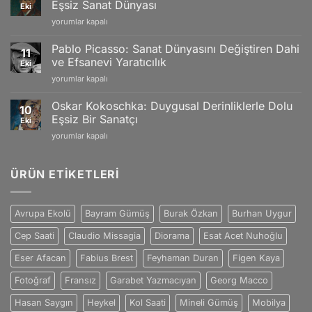
and
Eşsiz Sanat Dünyası
Eki
ve
Swiss
Vincent
yorumlar kapalı
Doğanın
Craftsmanship
van
Büyüleyici
için
Gogh:
Yansımaları
Pablo Picasso: Sanat Dünyasını Değiştiren Dahi
11
Tutku
için
ve Efsanevi Yaratıcılık
Eki
ve
Pablo
yorumlar kapalı
Duygularla
Picasso:
Dolu
Sanat
Eşsiz
Oskar Kokoschka: Duygusal Derinliklerle Dolu
10
Dünyasını
Sanat
Eşsiz Bir Sanatçı
Eki
Değiştiren
Dünyası
Oskar
yorumlar kapalı
Dahi
için
Kokoschka:
ve
Duygusal
Efsanevi
Derinliklerle
ÜRÜN ETIKETLERI
Yaratıcılık
Dolu
için
Eşsiz
Bir
Avrupa Ekolü
Bayram Gümüş
Burak Özkan
Burhan Uygur
Sanatçı
için
Cep Saati
Claudio Missagia
Diorama
Esat Acet Nuhoğlu
Eser Afacan
Fabius Brest
Feyhaman Duran
Figen Kaya
Fotoğraf
Fransız
Garabet Yazmacıyan
Georg Macco
Hasan Saygın
Heykel
Kol Saati
Mineli Gümüş
Mobilya