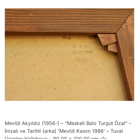
Mevlüt Akyıldız (1956-) – “Maskeli Balo Turgut Özal” –
İmzalı ve Tarihli (arka) ‘Mevlüt Kasım 1986’ – Tuval
Üzerine Yağlıboya – 80.00 x 100.00 cm -2-