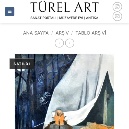
İçeriğe
atla
ANA SAYFA
/
ARŞİV
/
TABLO ARŞIVI