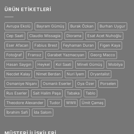
Duygusal
Efsanevi
Derinliklerle
ÜRÜN ETIKETLERI
Yaratıcılık
Dolu
için
Eşsiz
Bir
Avrupa Ekolü
Bayram Gümüş
Burak Özkan
Burhan Uygur
Sanatçı
için
Cep Saati
Claudio Missagia
Diorama
Esat Acet Nuhoğlu
Eser Afacan
Fabius Brest
Feyhaman Duran
Figen Kaya
Fotoğraf
Fransız
Garabet Yazmacıyan
Georg Macco
Hasan Saygın
Heykel
Kol Saati
Mineli Gümüş
Mobilya
Necdet Kalay
Nimet Berdan
Nuri İyem
Oryantalist
Osmaniye Nişanı
Osmanlı Eserler
Oya Özer
Porselen
Rus Eserler
Sait Halim Paşa
Tabaka
Tablo
Theodore Alexander
Tudor
WWII
Ümit Çamaş
İbrahim Safi
İda Salom
MÜŞTERI İLIŞKILERI