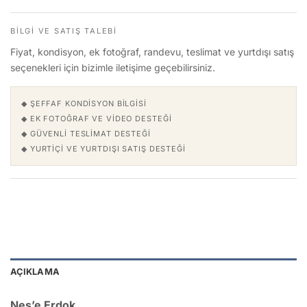
BILGI VE SATIŞ TALEBI
Fiyat, kondisyon, ek fotoğraf, randevu, teslimat ve yurtdışı satış
seçenekleri için bizimle iletişime geçebilirsiniz.
◆ ŞEFFAF KONDISYON BILGISI
◆ EK FOTOĞRAF VE VIDEO DESTEĞI
◆ GÜVENLI TESLIMAT DESTEĞI
◆ YURTIÇI VE YURTDIŞI SATIŞ DESTEĞI
AÇIKLAMA
Neş’e Erdok