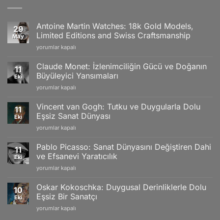
Antoine Martin Watches: 18k Gold Models,
29
Limited Editions and Swiss Craftsmanship
May
Antoine
yorumlar kapalı
Martin
Watches:
Claude Monet: İzlenimciliğin Gücü ve Doğanın
11
18k
Büyüleyici Yansımaları
Eki
Gold
Claude
yorumlar kapalı
Models,
Monet:
Limited
İzlenimciliğin
Editions
Vincent van Gogh: Tutku ve Duygularla Dolu
11
Gücü
and
Eşsiz Sanat Dünyası
Eki
ve
Swiss
Vincent
yorumlar kapalı
Doğanın
Craftsmanship
van
Büyüleyici
için
Gogh:
Yansımaları
Pablo Picasso: Sanat Dünyasını Değiştiren Dahi
11
Tutku
için
ve Efsanevi Yaratıcılık
Eki
ve
Pablo
yorumlar kapalı
Duygularla
Picasso:
Dolu
Sanat
Eşsiz
Oskar Kokoschka: Duygusal Derinliklerle Dolu
10
Dünyasını
Sanat
Eşsiz Bir Sanatçı
Eki
Değiştiren
Dünyası
Oskar
yorumlar kapalı
Dahi
için
Kokoschka:
ve