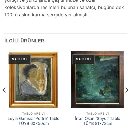
yurtiçi ve yurtdışında çeşitli müze ve özel
koleksiyonlarda resimleri bulunan sanatçı, bugüne dek
100’ ü aşkın karma sergide yer almıştır.
İLGILI ÜRÜNLER
TABLO ARŞIVI
TABLO ARŞIVI
Leyla Gamsız ‘Portre’ Tablo
İrfan Okan ‘Soyut’ Tablo
TÜYB 60x50cm
TÜYB 81x73cm